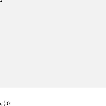
co
s (0)