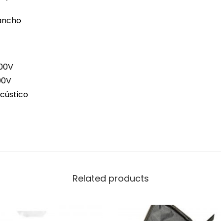
gancho
600V
00V
acústico
Related products