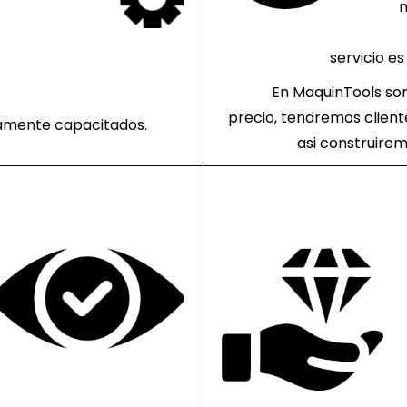
n
servicio e
En MaquinTools so
precio, tendremos client
tamente capacitados.
asi construirem