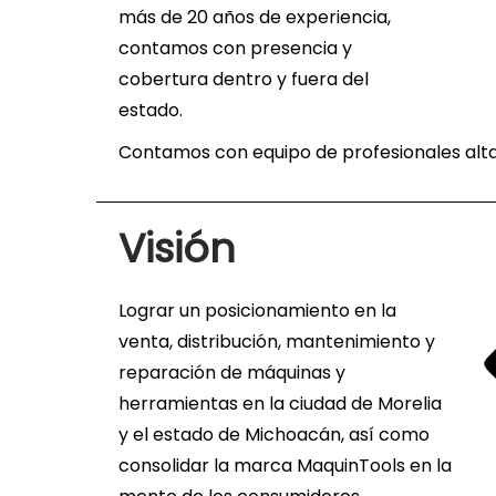
g
n
más de 20 años de experiencia,
a
i
contamos con presencia y
c
d
cobertura dentro y fuera del
i
o
estado.
ó
Contamos con equipo de profesionales al
n
Visión
Lograr un posicionamiento en la
venta, distribución, mantenimiento y
reparación de máquinas y
herramientas en la ciudad de Morelia
y el estado de Michoacán, así como
consolidar la marca MaquinTools en la