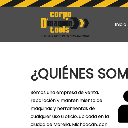
Inicio
S
S
a
a
l
l
t
t
a
a
¿QUIÉNES SO
r
r
a
a
l
l
a
c
Sómos una empresa de venta,
n
o
reparación y mantenimiento de
a
n
máquinas y herramientas de
v
t
cualquier uso u oficio, ubicada en la
e
e
ciudad de Morelia, Michoacán, con