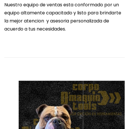
u
5
Nuestro equipo de ventas esta conformado por un
b
a
equipo altamente capacitado y listo para brindarte
l
b
la mejor atencion y asesoria personalizada de
i
r
acuerdo a tus necesidades.
c
i
a
l
d
,
o
2
e
0
l
2
4