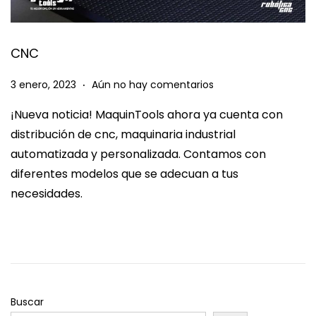
CNC
.
P
3
3 enero, 2023
Aún no hay comentarios
u
e
¡Nueva noticia! MaquinTools ahora ya cuenta con
b
n
distribución de cnc, maquinaria industrial
l
e
automatizada y personalizada. Contamos con
i
r
diferentes modelos que se adecuan a tus
c
o
necesidades.
a
,
d
2
o
0
e
2
l
3
Buscar