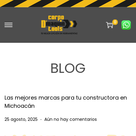
0
S
S
a
a
l
l
t
t
BLOG
a
a
r
r
a
a
l
l
a
c
Las mejores marcas para tu constructora en
Michoacán
n
o
a
n
.
P
2
25 agosto, 2025
Aún no hay comentarios
v
t
u
6
e
e
b
a