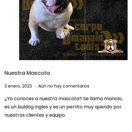
Nuestra Mascota
.
P
3
3 enero, 2023
Aún no hay comentarios
u
e
¿Ya conoces a nuestra mascota? Se llama manolo,
b
n
es un buldog ingles y es un perrito muy querido por
l
e
nuestros clientes y equipo.
i
r
c
o