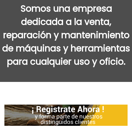
e
e
Somos una empresa
g
n
a
i
dedicada a la venta,
c
d
reparación y mantenimiento
i
o
ó
de máquinas y herramientas
n
para cualquier uso y oficio.