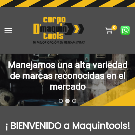
0
S
S
a
a
l
l
t
t
Manejamos una alta variedad
a
a
de marcas reconocidas en el
r
r
mercado
a
a
l
l
a
c
n
o
a
n
¡ BIENVENIDO a Maquintools!
v
t