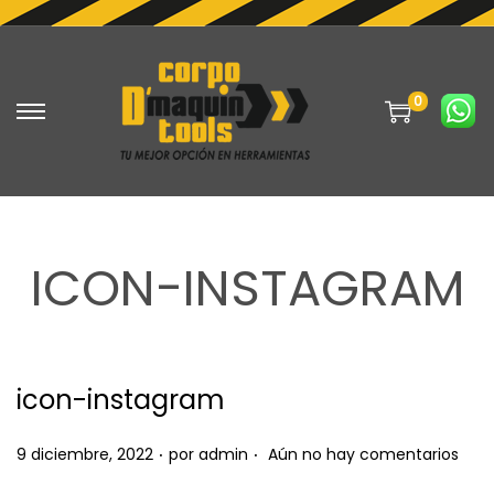
0
S
S
a
a
l
l
t
t
a
a
ICON-INSTAGRAM
r
r
a
a
l
l
a
c
icon-instagram
n
o
a
n
.
.
P
9 diciembre, 2022
por
admin
Aún no hay comentarios
v
t
u