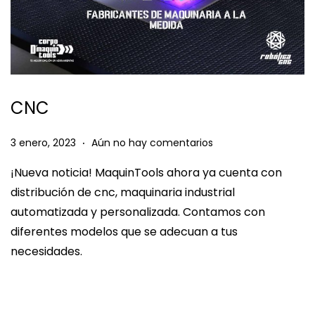
CNC
.
P
3
3 enero, 2023
Aún no hay comentarios
u
e
¡Nueva noticia! MaquinTools ahora ya cuenta con
b
n
distribución de cnc, maquinaria industrial
l
e
automatizada y personalizada. Contamos con
i
r
diferentes modelos que se adecuan a tus
c
o
necesidades.
a
,
d
2
o
0