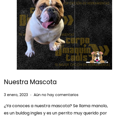
e
e
g
n
a
i
c
d
i
o
ó
n
Nuestra Mascota
.
P
3
3 enero, 2023
Aún no hay comentarios
u
e
¿Ya conoces a nuestra mascota? Se llama manolo,
b
n
es un buldog ingles y es un perrito muy querido por