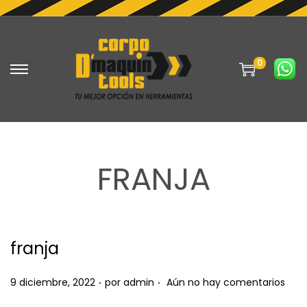
0
S
S
a
a
l
l
t
t
a
a
FRANJA
r
r
a
a
l
l
a
c
franja
n
o
a
n
.
.
P
9 diciembre, 2022
por
admin
Aún no hay comentarios
v
t
u