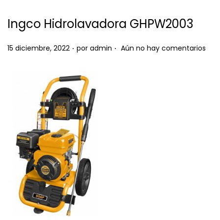
e
e
g
n
Ingco Hidrolavadora GHPW2003
a
i
c
d
.
.
P
15 diciembre, 2022
por
admin
Aún no hay comentarios
i
o
u
ó
b
n
l
i
c
a
d
o
e
l