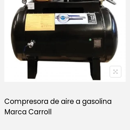
e
e
g
n
a
i
c
d
i
o
ó
n
Compresora de aire a gasolina
Marca Carroll