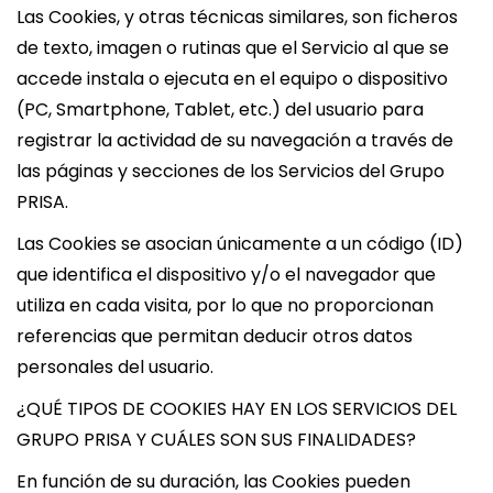
e
e
Las Cookies, y otras técnicas similares, son ficheros
g
n
de texto, imagen o rutinas que el Servicio al que se
a
i
accede instala o ejecuta en el equipo o dispositivo
c
d
(PC, Smartphone, Tablet, etc.) del usuario para
i
o
registrar la actividad de su navegación a través de
ó
las páginas y secciones de los Servicios del Grupo
n
PRISA.
Las Cookies se asocian únicamente a un código (ID)
que identifica el dispositivo y/o el navegador que
utiliza en cada visita, por lo que no proporcionan
referencias que permitan deducir otros datos
personales del usuario.
¿QUÉ TIPOS DE COOKIES HAY EN LOS SERVICIOS DEL
GRUPO PRISA Y CUÁLES SON SUS FINALIDADES?
En función de su duración, las Cookies pueden